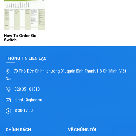
How To Order Go
Switch
THÔNG TIN LIÊN LẠC
70 Phó Đức Chính, phường 01, quận Bình Thạnh, Hồ Chí Minh, Việt
Nam
028 35 101010
dinhtd@gbee.vn
8:30-17:00
CHÍNH SÁCH
VỀ CHÚNG TÔI