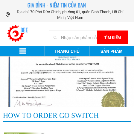
GIA BÌNH - NIỀM TIN CỦA BẠN
Địa chỉ: 70 Phó Đức Chính, phường 01, quận Bình Thạnh, Hồ Chí
Minh, Việt Nam
TÌM KIẾM
TRANG CHỦ
SẢN PHẨM
HOW TO ORDER GO SWITCH