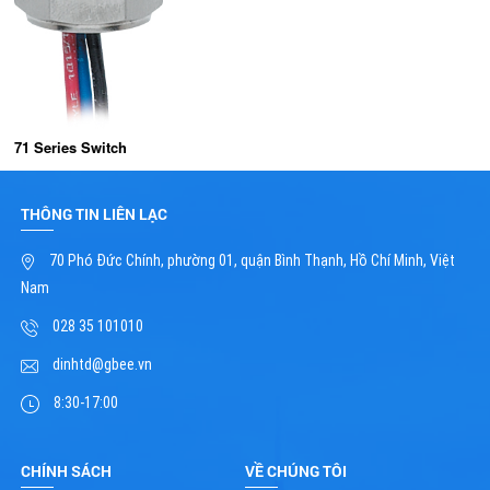
71 Series Switch
THÔNG TIN LIÊN LẠC
70 Phó Đức Chính, phường 01, quận Bình Thạnh, Hồ Chí Minh, Việt
Nam
028 35 101010
dinhtd@gbee.vn
8:30-17:00
CHÍNH SÁCH
VỀ CHÚNG TÔI