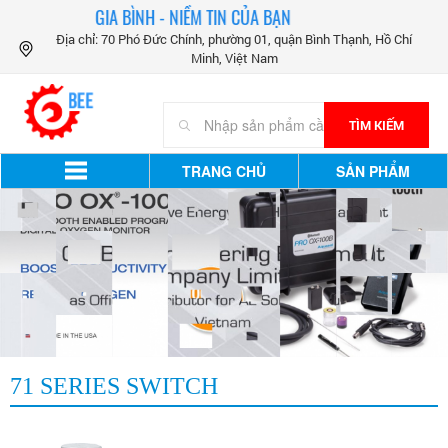
GIA BÌNH - NIỀM TIN CỦA BẠN
Địa chỉ: 70 Phó Đức Chính, phường 01, quận Bình Thạnh, Hồ Chí
Minh, Việt Nam
TÌM KIẾM
TRANG CHỦ
SẢN PHẨM
71 SERIES SWITCH