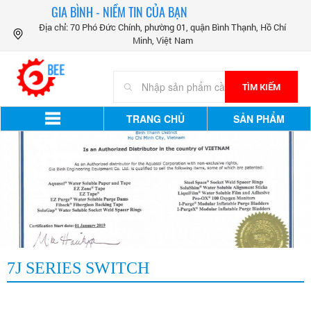
GIA BÌNH - NIỀM TIN CỦA BẠN
Địa chỉ: 70 Phó Đức Chính, phường 01, quận Bình Thạnh, Hồ Chí
Minh, Việt Nam
TÌM KIẾM
TRANG CHỦ
SẢN PHẨM
7J SERIES SWITCH