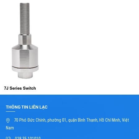
7J Series Switch
THÔNG TIN LIÊN LẠC
70 Phó Đức Chính, phường 01, quận Bình Thạnh, Hồ Chí Minh, Việt
Nam
028 35 101010