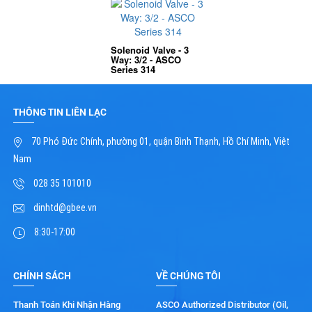
Solenoid Valve - 3
Way: 3/2 - ASCO
Series 314
THÔNG TIN LIÊN LẠC
70 Phó Đức Chính, phường 01, quận Bình Thạnh, Hồ Chí Minh, Việt
Nam
028 35 101010
dinhtd@gbee.vn
8:30-17:00
CHÍNH SÁCH
VỀ CHÚNG TÔI
Thanh Toán Khi Nhận Hàng
ASCO Authorized Distributor (Oil,