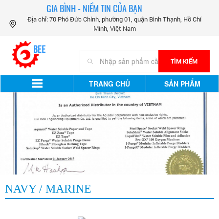
GIA BÌNH - NIỀM TIN CỦA BẠN
Địa chỉ: 70 Phó Đức Chính, phường 01, quận Bình Thạnh, Hồ Chí
Minh, Việt Nam
TÌM KIẾM
TRANG CHỦ
SẢN PHẨM
NAVY / MARINE