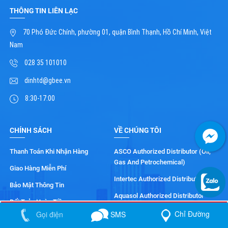
THÔNG TIN LIÊN LẠC
70 Phó Đức Chính, phường 01, quận Bình Thạnh, Hồ Chí Minh, Việt
Nam
028 35 101010
dinhtd@gbee.vn
8:30-17:00
CHÍNH SÁCH
VỀ CHÚNG TÔI
Thanh Toán Khi Nhận Hàng
ASCO Authorized Distributor (Oil,
Gas And Petrochemical)
Giao Hàng Miễn Phí
Intertec Authorized Distributor
Bảo Mật Thông Tin
Aquasol Authorized Distributor
Đổi Trả - Hoàn Tiền
Top Worx Authorized Distributor
Chỉ Đường
SMS
Gọi điện
Gọi điện
SMS
Chỉ Đường