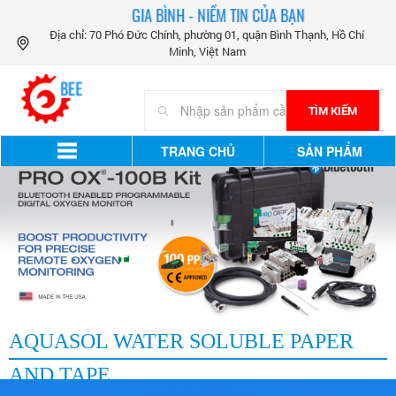
GIA BÌNH - NIỀM TIN CỦA BẠN
Địa chỉ: 70 Phó Đức Chính, phường 01, quận Bình Thạnh, Hồ Chí
Minh, Việt Nam
TÌM KIẾM
TRANG CHỦ
SẢN PHẨM
AQUASOL WATER SOLUBLE PAPER
AND TAPE