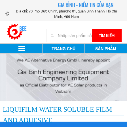
GIA BÌNH - NIỀM TIN CỦA BẠN
Địa chỉ: 70 Phó Đức Chính, phường 01, quận Bình Thạnh, Hồ Chí
Minh, Việt Nam
TÌM KIẾM
TRANG CHỦ
SẢN PHẨM
LIQUIFILM WATER SOLUBLE FILM
AND ADHESIVE