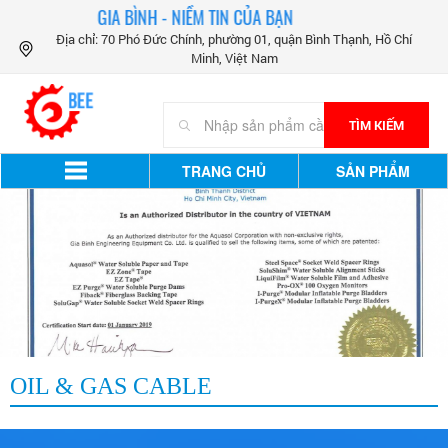
GIA BÌNH - NIỀM TIN CỦA BẠN
Địa chỉ: 70 Phó Đức Chính, phường 01, quận Bình Thạnh, Hồ Chí
Minh, Việt Nam
TÌM KIẾM
TRANG CHỦ
SẢN PHẨM
OIL & GAS CABLE