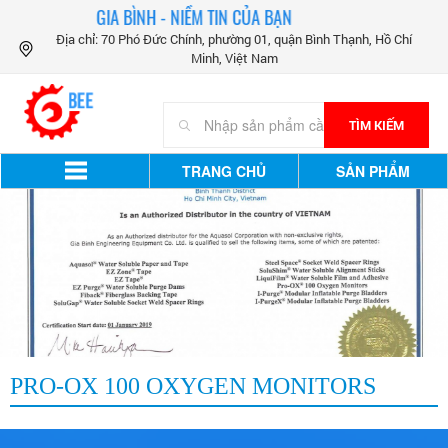
GIA BÌNH - NIỀM TIN CỦA BẠN
Địa chỉ: 70 Phó Đức Chính, phường 01, quận Bình Thạnh, Hồ Chí
Minh, Việt Nam
TÌM KIẾM
TRANG CHỦ
SẢN PHẨM
PRO-OX 100 OXYGEN MONITORS