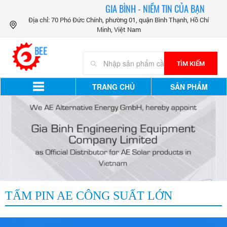
GIA BÌNH - NIỀM TIN CỦA BẠN
Địa chỉ: 70 Phó Đức Chính, phường 01, quận Bình Thạnh, Hồ Chí
Minh, Việt Nam
TÌM KIẾM
TRANG CHỦ
SẢN PHẨM
TẤM PIN AE CÔNG SUẤT LỚN