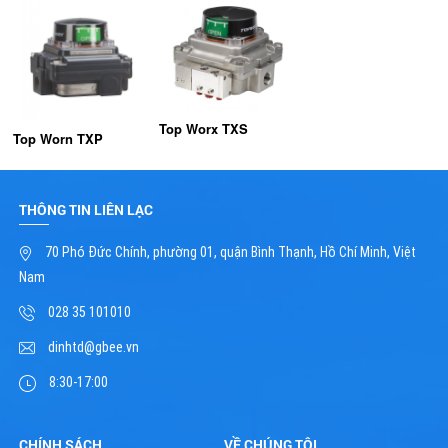
Top Worx TXS
Top Worn TXP
THÔNG TIN LIÊN LẠC
70 Phó Đức Chính, phường 01, quận Bình Thạnh, Hồ Chí Minh, Việt
Nam
028 35 101010
dinhtd@gbee.vn
8:30-17:00
CHÍNH SÁCH
VỀ CHÚNG TÔI